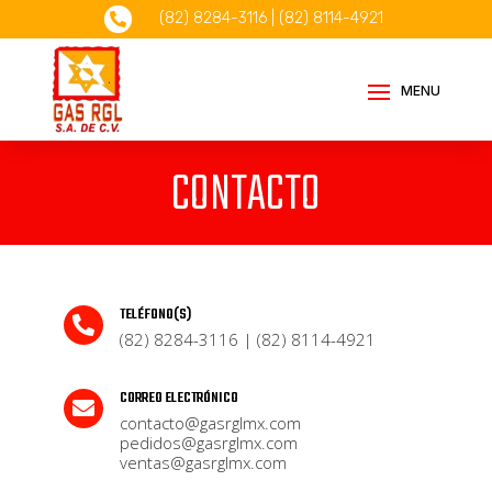
(82) 8284-3116
|
(82) 8114-4921

CONTACTO
TELÉFONO(S)

(82) 8284-3116
|
(82) 8114-4921
CORREO ELECTRÓNICO

contacto@gasrglmx.com
pedidos@gasrglmx.com
ventas@gasrglmx.com